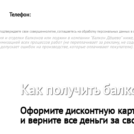
Телефон:
 подтверждаете свое совершеннолетие, соглашаетесь на обработку персональных данных в 
ия и отделки балконов или лоджии в компании "Балкон Дёшево" ниже, 
имизацией всех процессов работ (не переплачивает за рекламу, не со
допускает ошибок на производстве, которые оплачивают покупатели).
Как получить балк
Оформите дисконтную кар
и верните все деньги за св