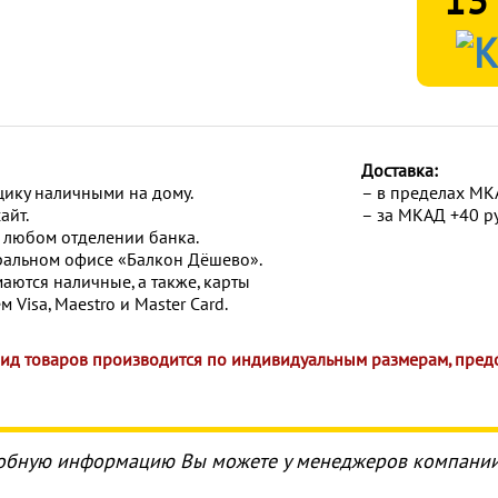
13
Доставка:
щику наличными на дому.
– в пределах МКА
айт.
– за МКАД +40 ру
в любом отделении банка.
ральном офисе «Балкон Дёшево».
аются наличные, а также, карты
 Visa, Maestro и Master Card.
вид товаров производится по индивидуальным размерам, пред
обную информацию Вы можете у менеджеров компании