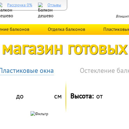
Рассрочка 0%
Отзывы
Впишите
ение балконов
Отделка балконов
Пластиковы
 магазин готовых
Пластиковые окна
Остекление бал
до
см
Высота:
от