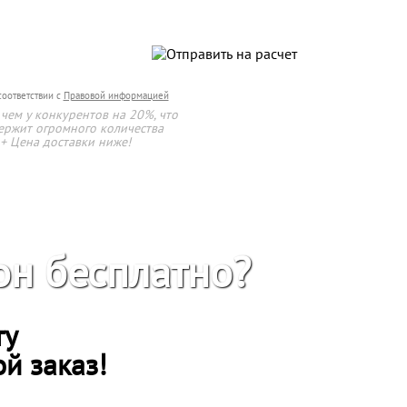
соответствии с
Правовой информацией
чем у конкурентов на 20%, что
держит огромного количества
 + Цена доставки ниже!
он бесплатно?
ту
ой заказ!