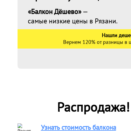
«Балкон Дёшево»
—
самые низкие цены в Рязани.
Нашли деше
Вернем 120% от разницы в ц
Распродажа!
Узнать стоимость балкона