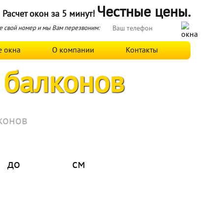
Честные цены.
Расчет окон за 5 минут!
 свой номер и мы Вам перезвоним:
е окна
О компании
Контакты
 балконов
конов
до
см