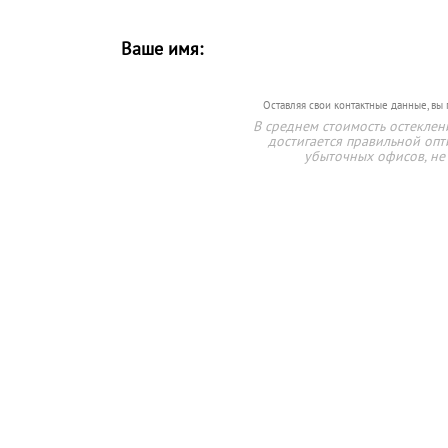
Ваше имя:
Оставляя свои контактные данные, вы
В среднем стоимость остеклен
достигается правильной опт
убыточных офисов, не 