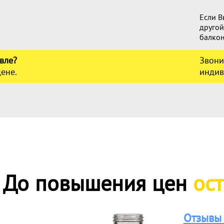
Если В
другой
балкон
вле?
Звони
ене.
индив
 До повышения цен
ос
Отзывы 